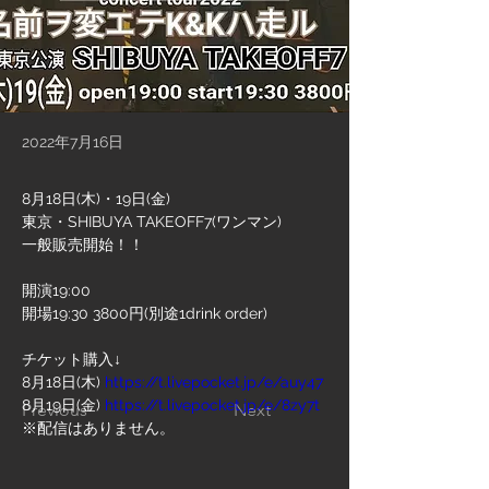
2022年7月16日
8月18日(木)・19日(金) 
東京・SHIBUYA TAKEOFF7(ワンマン) 
一般販売開始！！
開演19:00
開場19:30 3800円(別途1drink order) 
チケット購入↓ 
8月18日(木) 
https://t.livepocket.jp/e/auy47
8月19日(金) 
https://t.livepocket.jp/e/8zy7t
Previous
Next
※配信はありません。