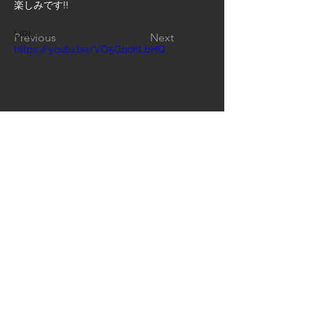
楽しみです!!
URL　 
Previous
Next
https://
youtu.be/VO5GqohLbHQ
Follow us on: