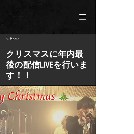
< Back
クリスマスに年内最
後の配信LIVEを行いま
す！！