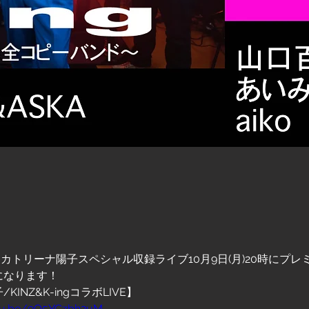
g with カトリーナ陽子スペシャル収録ライブ10月9日(月)20時に
になります！
INZ&K-ingコラボLIVE】
tu.be/9O5YCzbh2uM