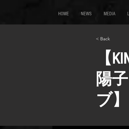
HOME
NEWS
MEDIA
< Back
【KI
陽子
ブ】