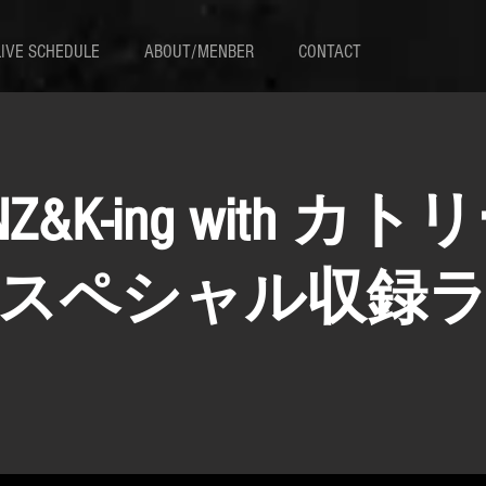
LIVE SCHEDULE
ABOUT/MENBER
CONTACT
NZ&K-ing with カ
スペシャル収録