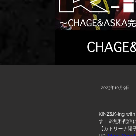
2023年10月9日
KINZ&K-in
す！※無料配信
【カトリーナ陽子/K
URL
https://
you